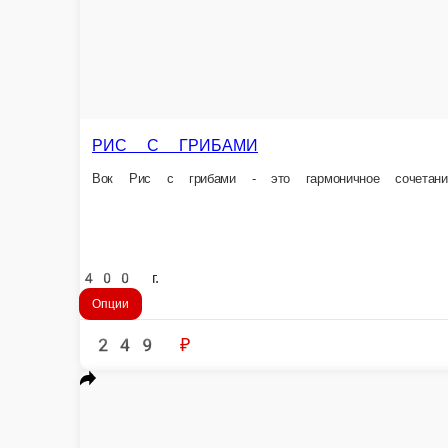
РИС С ОВОЩАМИ
Сочный болгарский перец, нежная морковь и свежая брокколи гармони
400 г.
Опции
279 ₽