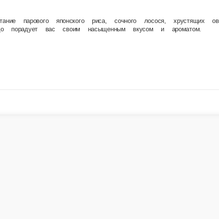
, нежного тофу и обжаренных овощей (болгарского перца и моркови), заправленных фирме