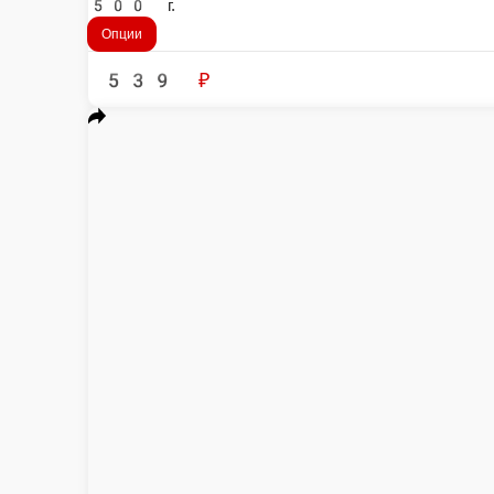
РИС С ГРИБАМИ
Вок Рис с грибами - это гармоничное сочетание парового японского р
400 г.
Опции
249 ₽