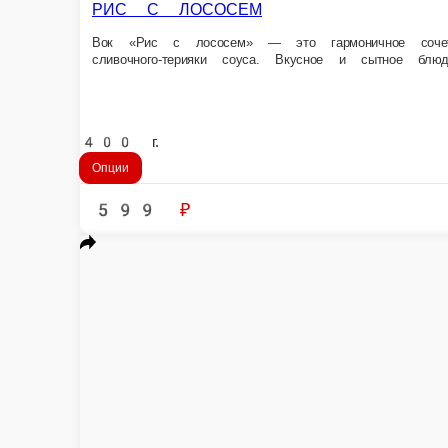
РИС С СЫРОМ ТОФУ
Вок Рис с Тофу - это гармоничное сочетание парового японского риса
400 г.
Опции
269 ₽